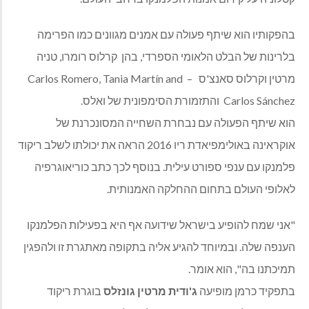
בהפקותיו הוא שיתף פעולה עם אמנים מגוונים כמו הפרימה
בלרינות של הבלט הלאומי הספרדי, בהן
קרלוס רומרו, טניה
מרטין וקרלוס סאנצ'ס
–
Carlos Romero, Tania Martín and
Carlos Sánchez
והתזמורת הסימפונית של ואלס.
הוא שיתף הפעולה עם נבחרת השחייה המסונכרנת של
אוקראינה באולימפיאדת ריו 2016 הראה את יכולתו לשלב ריקוד
פלמנקו עם ענפי ספורט עילית. בנוסף לכך כתב כוריאוגרפיה
לאלופי העולם בתחום ההחלקה האמנותית.
"אני שמח להופיע בישראל שידועה אף היא בפעילות הפלמנקו
הענפה שלה. ובמיוחד להגיע אליה בתקופה מאתגרת זו ולהפגין
תמיכתנו בה", הוא אומר.
בתפקיד כרמן מופיעה
ג'ודית מרטין גונזלס
בוגרת ריקוד