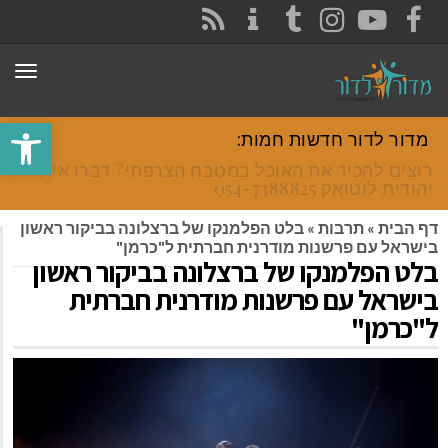
CONTACT
RSS
INSTAGRAM
TUMBLR
YOUTUBE
FACEBOOK
תפר
פתח סרגל
מדור לדור חדשות חמות:
רוצים להכיר את האוכל במטבח הצרפתי? דברו איתי
יהודית לוטואק 054-7388825.
דף הבית
»
תרבות
»
בלט הפלמנקו של ברצלונה בביקור ראשון
בישראל עם פרשנות מודרנית חברתית ל"כרמן"
בלט הפלמנקו של ברצלונה בביקור ראשון
בישראל עם פרשנות מודרנית חברתית
ל"כרמן"