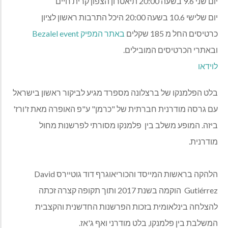
יום שני 9.6 בשעה 20:00 תיאטרון הצפון קרית חיים
יום שלישי 10.6 בשעה 20:00 היכל התרבות ראשון לציון
כרטיסים החל מ 185 שקלים
באתר המפיק
Bezalel event
ובאתרי הכרטיסים המובילים.
לוידאו
בלט הפלמנקו של ברצלונה מספרד מגיע לביקור ראשון בישראל
עם גרסה מודרנית חברתית של "כרמן" ע"פ האופרה מאת ז'ורז'
ביזה. המופע משלב בין
פלמנקו מסורתי לפרשנות מחול
מודרנית.
הלהקה בראשות המייסד והכוריאוגרף דוד גוטיירס
David
Gutiérrez
הוקמה בשנת 2017 ותוך תקופה קצרה זכתה
להצלחה בינלאומית בזכות הפרשנות החדשנית והקצבית
המשלבת בין פלמנקו, בלט מודרני ואף ג'אז.