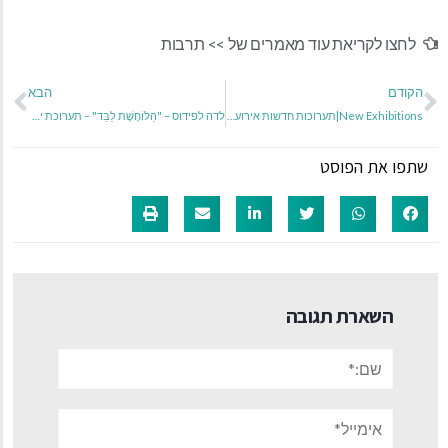
לחצו לקריאת עוד מאמרים של >>
תרבות
הקודם
הבא
New Exhibitions|תערוכות חדשות אירוע פתיחה ביום חמישי ה-08/05/2025 בשעה 19:00
לדה לפידוס – "הַלּוֹחֶשֶׁת לַבַּד" – תערוכת יחיד
שתפו את הפוסט
השארת תגובה
שם:*
אימייל*