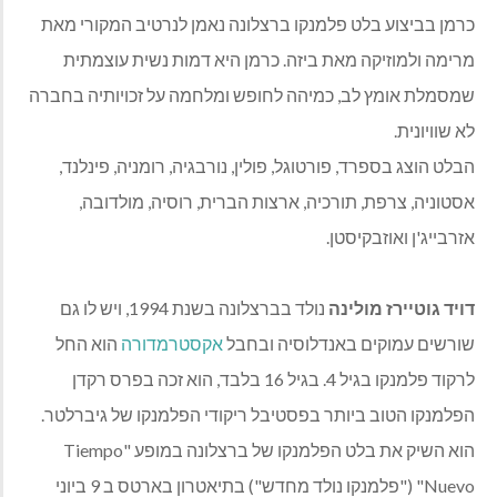
כרמן בביצוע בלט פלמנקו ברצלונה נאמן לנרטיב המקורי מאת
מרימה ולמוזיקה מאת ביזה. כרמן היא דמות נשית עוצמתית
שמסמלת אומץ לב, כמיהה לחופש ומלחמה על זכויותיה בחברה
לא שוויונית.
הבלט הוצג ב
ספרד, פורטוגל, פולין, נורבגיה, רומניה, פינלנד,
אסטוניה, צרפת, תורכיה, ארצות הברית, רוסיה, מולדובה,
אזרבייג'ן ואוזבקיסטן.
דויד גוטיירז מולינה
נולד בברצלונה בשנת 1994, ויש לו גם
שורשים עמוקים באנדלוסיה ובחבל
אקסטרמדורה
הוא החל
לרקוד פלמנקו בגיל 4. בגיל 16 בלבד, הוא זכה בפרס רקדן
הפלמנקו הטוב ביותר בפסטיבל ריקודי הפלמנקו של גיברלטר
.
הוא השיק את בלט הפלמנקו של ברצלונה במופע
"Tiempo
Nuevo"
("פלמנקו נולד מחדש") בתיאטרון בארטס ב 9 ביוני