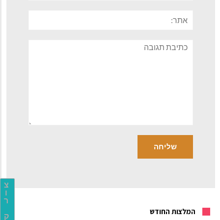
אתר:
תגובה
צ
ו
ר
המלצות החודש
ק