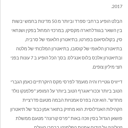
2017.
הבלט הופיע ברחבי ספרד וביותר מ 50 מדינות בחמש יבשות
בין השאר בגוודלחארה מקסיקו, במרכזי המחול בפקין ושנחאי
סין, בקולוסיאום בפורטו, בתיאטרון הלאומי של סרביה,
בתיאטרון הלאומי של קוסובו, בתיאטרון המלכותי של מלטה
ובתיאטרון אלכס בלוס אנג'לס
.
בסך הכל הופיע ב 7 עונות בפני
חצי מיליון צופים.
דייוויס גוטיירז והיה מועמד לפרסי מקס היוקרתיים כאמן הגברי
הטוב ביותר וככוריאוגרף הטוב ביותר על המופע "פלמנקו נולד
מחדש". הוא זכה בפרס אמנויות הבמה מטעם פדרציית
הקהילות האנדלוסית. הוא מחזיק בתואר אמן כבוד של תיאטרון
פושאן הגדול בסין וזכה באות "פרס קורונה" מטעם ממשלת
קטלוניה על קידום אמנות הפלמנקו ברחבי העולם.