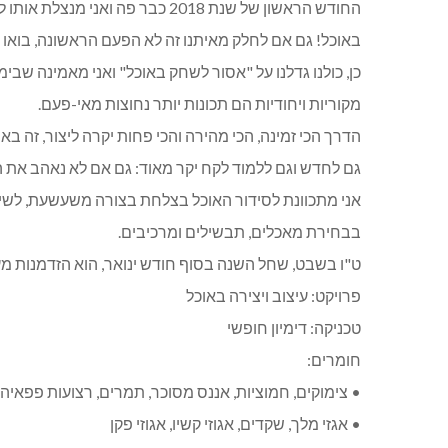
החודש הראשון של שנת 2018 כבר פה
באוכל! גם אם לחלק מאיתנו זה לא הפעם הראשונה, בואו 
כן, כולנו גדלנו על "אסור לשחק באוכל" ואני מאמינה שבימי
מקוריות ויחודיות הם תכונות יותר נחוצות מאי-פעם.
הדרך הכי זמינה, הכי מהירה והכי פחות יקרה ליצור, זה באוכ
גם לחדש וגם ללמוד לקח יקר מאוד: גם אם לא נאהב את הת
אני מתכוונת לסידור האוכל בצלחת בצורה משעשעת, לשימו
בבחירת מאכלים, תבשילים ומרכיבים.
ט"ו בשבט, שחל השנה בסוף חודש ינואר, הוא הזדמנות מע
פרויקט: עיצוב ויצירה באוכל
טכניקה: דימיון חופשי
חומרים:
• צימוקים, חמוציות, אננס מסוכר, תמרים, רצועות פפאי
• אגזי מלך, שקדים, אגוזי קשיו, אגוזי פקן