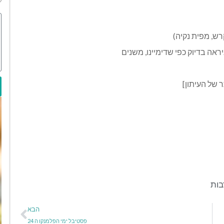
ש, מפית נקיה)
אה בדיוק כפי שדימיינו, משנים
של העיתון]
ות
הבא
פסטיבל ימי הפלמנקו ה 24