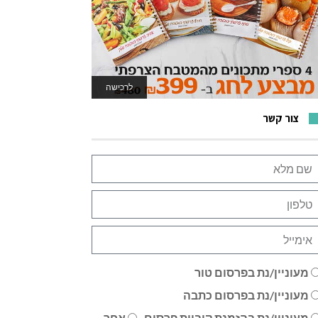
לרכישה
לאתר המשחקים
צור קשר
מעוניין/נת בפרסום טור
מעוניין/נת בפרסום כתבה
מעוניין/נת בהזמנת קוביית פרסום
אחר