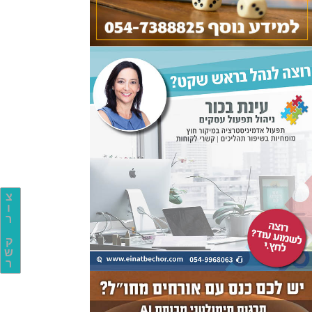
צ
ו
ר
ק
ש
ר