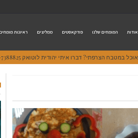
אודות
המומחים שלנו
פודקאסטים
ממליצים
ראיונות מומחים
 במטבח הצרפתי? דברו איתי יהודית לוטואק 054-7388825.