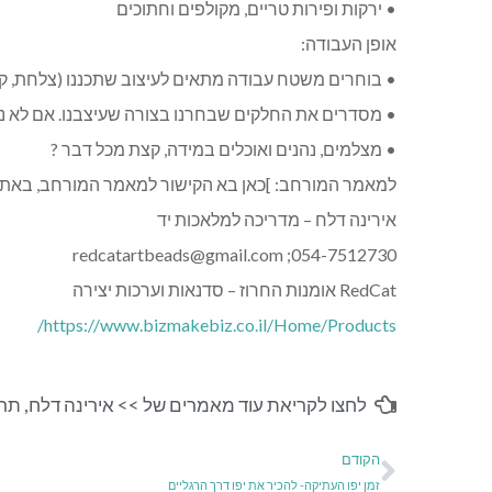
• ירקות ופירות טריים, מקולפים וחתוכים
אופן העבודה:
• בוחרים משטח עבודה מתאים לעיצוב שתכננו (צלחת, קר
• מסדרים את החלקים שבחרנו בצורה שעיצבנו. אם לא ניר
• מצלמים, נהנים ואוכלים במידה, קצת מכל דבר ?
למאמר המורחב: ]כאן בא הקישור למאמר המורחב, באתר 
אירינה דלח – מדריכה למלאכות יד
redcatartbeads@gmail.com
054-7512730;
RedCat אומנות החרוז – סדנאות וערכות יצירה
https://www.bizmakebiz.co.il/Home/Products/
לחצו לקריאת עוד מאמרים של >>
אירינה דלח
,
תרב
הקודם
זמן יפו העתיקה- להכיר את יפו דרך הרגליים