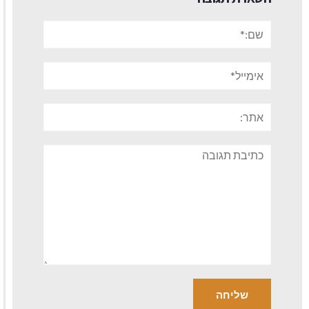
שם:*
אימייל*
אתר:
תגובה