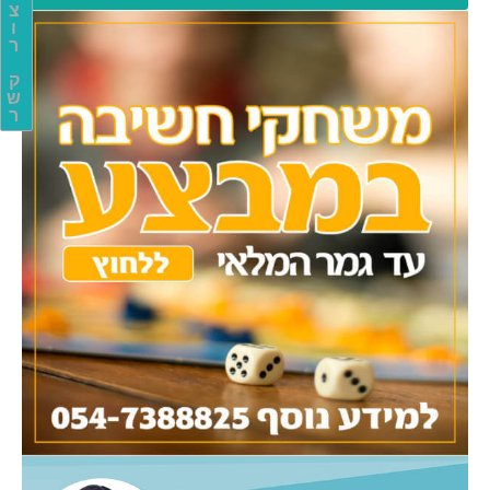
צ
ו
ר
ק
ש
ר