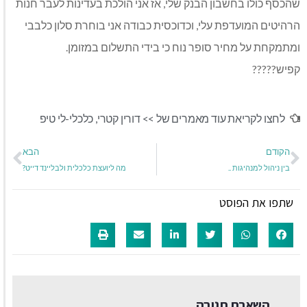
שהכסף כולו בחשבון הבנק שלי, אז אני הולכת בעדינות לעבר חנות
הרהיטים המועדפת עלי, וכדוכסית כבודה אני בוחרת סלון כלבבי
ומתמקחת על מחיר סופר נוח כי בידי התשלום במזומן.
קפיש?????
לחצו לקריאת עוד מאמרים של >>
דורין קטרי
,
כלכלי-לי טיפ
הקודם
הבא
בין ניהול למנהיגות ..
מה ליועצת כלכלית ולבליינד דייט?
שתפו את הפוסט
השארת תגובה