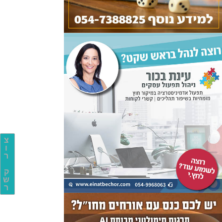
צ
ו
ר
ק
ש
ר