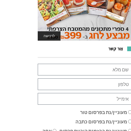
לרכישה
לאתר המשחקים
צור קשר
מעוניין/נת בפרסום טור
מעוניין/נת בפרסום כתבה
מעוניין/נת בהזמנת קוביית פרסום
אחר