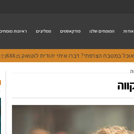
אודות
המומחים שלנו
פודקאסטים
ממליצים
ראיונות מומחים
 במטבח הצרפתי? דברו איתי יהודית לוטואק 054-7388825.
ה
ווה