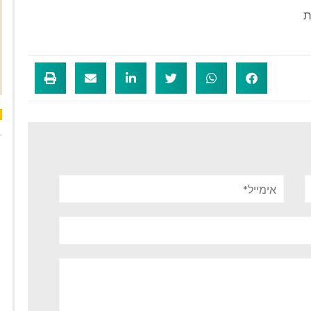
ת
אימייל*