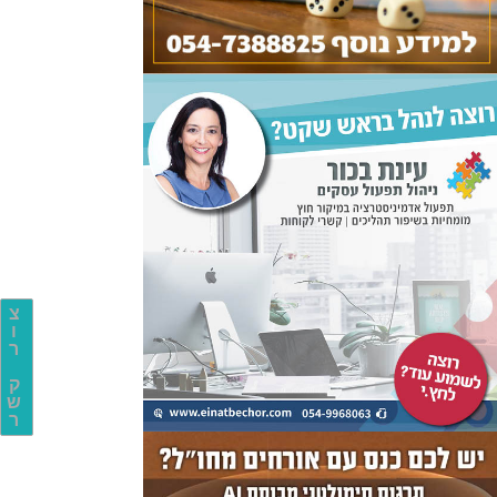
צ
ו
ר
ק
ש
ר