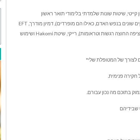
קייטי, שיטות שונות שלמדתי בלימודי תואר ראשון
בפסיכולוגיה, שיטת הדמויות (שיטה שמתייחסת אל חלקים שונים בנפש האדם, כאילו הם מופרדים), דמיון מודרך, EFT
(שיטת השחרור הרגשי), תיפוף על מריאדנים (שיטה זו מציפה החוצה רגשות וטראומות), רייקי, שיטת Hakomi ושימוש
 לצורך של המטופלת שלי*
חקירה פנימית.
וק בתוכם מה נכון עבורם.
 שבידיהם