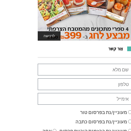
לרכישה
לאתר המשחקים
צור קשר
מעוניין/נת בפרסום טור
מעוניין/נת בפרסום כתבה
מעוניין/נת בהזמנת קוביית פרסום
אחר