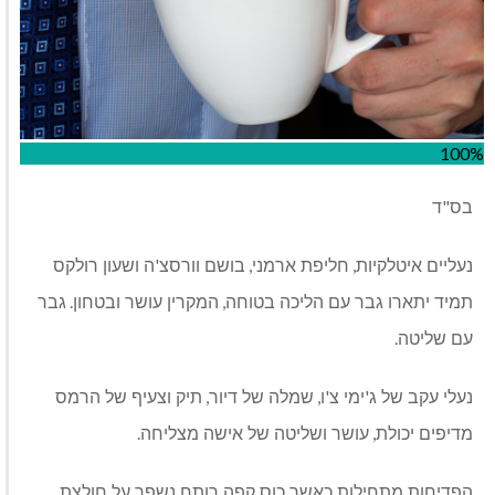
100%
"
בס
ד
'
,
,
נעליים איטלקיות
חליפת ארמני
בושם וורסצ
ה ושעון רולקס
.
,
תמיד יתארו גבר עם הליכה בטוחה
המקרין עושר ובטחון
גבר
.
עם שליטה
,
,
'
'
נעלי עקב של ג
ימי צ
ו
שמלה של דיור
תיק וצעיף של הרמס
.
,
מדיפים יכולת
עושר ושליטה של אישה מצליחה
הפדיחות מתחילות כאשר כוס קפה רותח נשפך על חולצת