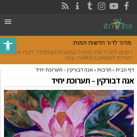
CONTACT
RSS
INSTAGRAM
TUMBLR
YOUTUBE
FACEBOOK
תפר
פתח סרגל
מדור לדור חדשות חמות:
רוצים להכיר את האוכל במטבח הצרפתי? דברו איתי
יהודית לוטואק 054-7388825.
דף הבית
»
תרבות
»
אנה דבורקין – תערוכת יחיד
אנה דבורקין – תערוכת יחיד