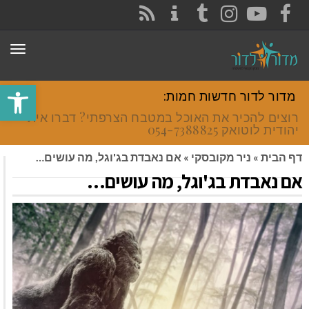
CONTACT
RSS
INSTAGRAM
TUMBLR
YOUTUBE
FACEBOOK
תפר
פתח סרגל
מדור לדור חדשות חמות:
רוצים להכיר את האוכל במטבח הצרפתי? דברו איתי
יהודית לוטואק 054-7388825.
דף הבית
»
ניר מקובסקי
»
אם נאבדת בג'וגל, מה עושים…
אם נאבדת בג'וגל, מה עושים…