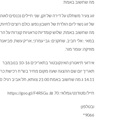
מה שחשוב באמת
זוג צעיר משתלט על דירה של זקן, שני חיילים נכנסים לא
של זוג נשוי ליום הולדת של חשבון נפש. כולם רוצים לחיות,
מה שחשוב באמת, שלוש קומדיות טראגיות קצרות על הרצון
במאי : אלי חביב. שחקנים: גבי עמרני, אריק עשת, פביאנה מי
מוזיקה: עומר מור.
אירועי תיאטרון האינקובטור בתאריכים 10-16 בנובמבר
תאריך יום שם ההצגה שעה מקום מחיר בש"ח רכישת כרט
14.11 ג מה שחשוב באמת 21:00 צוותא, תל אביב רגיל: 90 ₪.
חייל/סטודנט/גמלאי: 70 ₪. https://goo.gl/F4RSGu
ובטלפון:
9066*