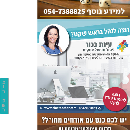
צ
ו
ר
ק
ש
ר