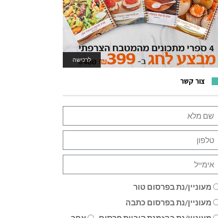
לרכישה
לאתר המשחקים
צור קשר
מעוניין/נת בפרסום טור
מעוניין/נת בפרסום כתבה
מעוניין/נת בהזמנת קוביית פרסום
אחר