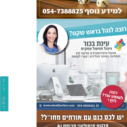
צ
ו
ר
ק
ש
ר