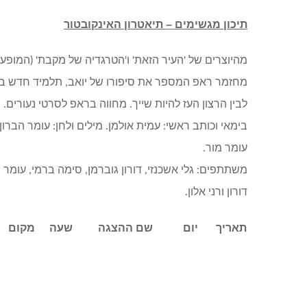
תיכון מגשימים – תיאטרון האינקובטור
מהיוצרים של 'העיר הזאת' ו'הטרגדיה של מקבת' (המופע של
מחזמר ראפ המספר את סיפורו של יואב, תלמיד חדש בתיכ
לבין הרצון העז להיות שייך. מחווה בראפ לסרטי נעורים.
בימאי וכותב ראשי: עמית אולמן. מילים ולחן: עומר הברון,
עומר מור.
משתתפים: גלי אשכנזי, דורון גוברמן, סימה ברמי, עומר הב
דורון ורני אלון.
תאריך
יום
שם ההצגה
שעה
מקום