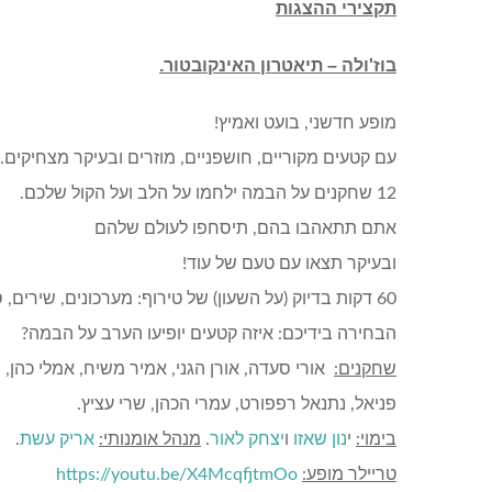
תקצירי ההצגות
בוז'ולה – תיאטרון האינקובטור.
מופע חדשני, בועט ואמיץ!
עם קטעים מקוריים, חושפניים, מוזרים ובעיקר מצחיקים.
12 שחקנים על הבמה ילחמו על הלב ועל הקול שלכם.
אתם תתאהבו בהם, תיסחפו לעולם שלהם
ובעיקר תצאו עם טעם של עוד!
60 דקות בדיוק (על השעון) של טירוף: מערכונים, שירים, סטנדאפ ועוד.
הבחירה בידיכם: איזה קטעים יופיעו הערב על הבמה?
שחקנים:
אורי סעדה, אורן הגני, אמיר משיח, אמלי כהן, 
פניאל, נתנאל רפפורט, עמרי הכהן, שרי עציץ.
בימוי:
י
נון שאזו
ו
יצחק לאור
.
מנהל אומנותי:
אריק עשת
.
טריילר מופע:
https://youtu.be/X4McqfjtmOo