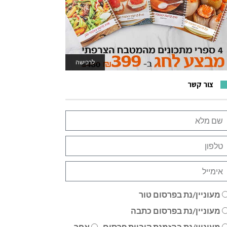
לרכישה
לאתר המשחקים
צור קשר
מעוניין/נת בפרסום טור
מעוניין/נת בפרסום כתבה
מעוניין/נת בהזמנת קוביית פרסום
אחר