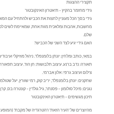
תקצירי ההצגות
גידי מחזמר בהקיץ – תיאטרון האינקובטור
גידי בסך הכל מעוניין לחצות את הכביש ולהתחיל עם המ
מחשבות, אהבות ומלאכית מוות אחת, שמאיימת לשים לכל 
שלם.
האם גידי יגיע לצד השני של הכביש?
במאי, כותב ומלחין: יונתן בלומנפלד. ניהול מוזיקלי ועיבודים
תאורה: נדב ברנע. עיצוב תלבושות: חן הוד. עיצוב תפאורה: ד
צילום ועיצוב גרפי: אלון אברמי.
שחקנים: יונתן בלומנפלד, יריב קוק, רמי שוורץ, יעל שטולמ
נגנים: מיכל סולומון – פסנתר, גיל גולדין – קונטרה בס, קרן 
תיכון מגשימים – תיאטרון האינקובטור
מהיוצרים של 'העיר הזאת' ו'הטרגדיה של מקבת' (המופע של