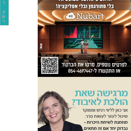
ר
ק
ש
ר