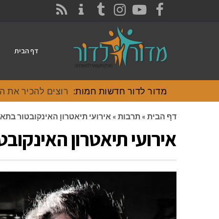
CONTACT
RSS
INSTAGRAM
TUMBLR
YOUTUBE
FACEBOOK
דף הבית
מדור לדור חדשות חמות:
רוצים להכיר את האוכל
דף הבית
»
תרבות
»
אירועי תיאטרון האינקובטור בתאריכים .4
אירועי תיאטרון האינקובטור בתא