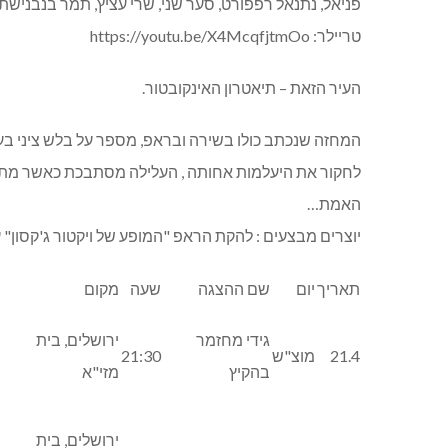
פניאל, נתנאל רפפורט, סער שני, שרי עציץ, תמר בנבנישתי
טריילר: https://youtu.be/X4McqfjtmOo
העיר הזאת – תיאטרון האינקובטור.
המחזה שנכתב כולו בשירה ובראפ, מספר על בלש ציני 
לחקור את היעלמות אחותה , העלילה מסתבכת כאשר מת
האמת…
יוצרים מבצעים : להקת הראפ "המופע של ויקטור ג'קסון" עמית
תאריך
יום
שם ההצגה
שעה
מקום
גידי מחזמר
ירושלים, בית
21.4
מוצ"ש
21:30
בהקיץ
מזי"א
ירושלים, בית