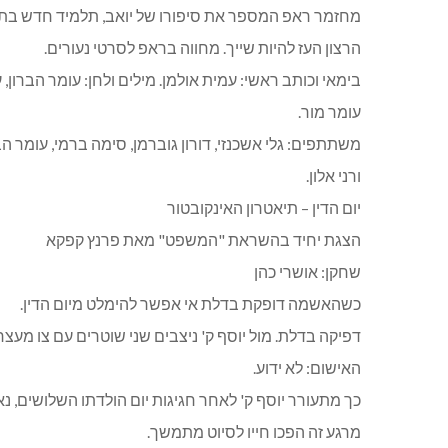
מחזמר ראפ המספר את סיפורו של יואב, תלמיד חדש בתיכו
הרצון העז להיות שייך. מחווה בראפ לסרטי נעורים.
בימאי וכותב ראשי: עמית אולמן. מילים ולחן: עומר הברון, ע
עומר מור.
משתתפים: גלי אשכנזי, דורון גוברמן, סימה ברמי, עומר הברו
ורני אלון.
יום הדין – תיאטרון האינקובטור
הצגת יחיד בהשראת "המשפט" מאת פרנץ קפקא
שחקן: אושרי כהן
כשהאשמה דופקת בדלת אי אפשר להימלט מיום הדין.
דפיקה בדלת. מול יוסף ק' ניצבים שני שוטרים עם צו מעצר
האישום: לא ידוע.
כך מתעורר יוסף ק' לאחר חגיגות יום הולדתו השלושים, נאש
מרגע זה הפכו חייו לסיוט מתמשך.