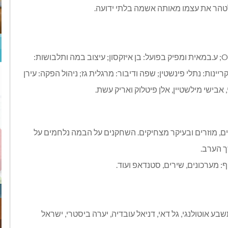
 לטהר את עצמו מאותה אשמה בלתי ידועה.
מחזה ומוסיקה מקורית: יוסי אלקה; בימוי ודרמטורגיה: Opal; ע.במאית ומפיק בפועל: בן איזקסון; עיצוב במה ותלבושות:
ריינות: נתלי פינשטין; שפה ודיבור: מרגלית גז; ניהול הפקה: עירן
, אבישי מילשטיין, אלן פיטלוק ואריק עשת.
ים, מוזרים ובעיקר מצחיקים. השחקנים על הבמה נלחמים על
ך הערב.
בע אוטולנגי, גל דאי, דניאל עובדיה, יערה ביסטרי, ישראל