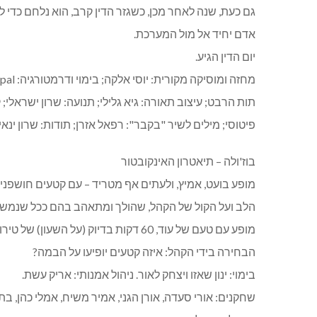
גם כעת, שנה לאחר מכן, כשגזר הדין קרב, הוא נלחם כדי
אדם יחיד אל מול המערכת.
יום הדין הגיע.
תות הרבט; עיצוב תאורה: גיא גלילי; תנועה: שרון ישראלי; ק
פיטוסי; מילים לשיר "בקבר": רפאל אזרן; תודות: שרון ינאי
בוז'ולה – תיאטרון האינקובטור
מופע בועט, אמיץ, ולעתים אף מטריד – עם קטעים חושפני
הלב ועל הקול של הקהל, שהולך ומתאהב בהם ככל שנמש
מופע עם טעם של עוד, 60 דקות בדיוק (על השעון) של טירוף: מערכונים, שירים, סטנדאפ ועוד.
הבחירה בידי הקהל: איזה קטעים יופיעו על הבמה?
בימוי: ינון שאזו ויצחק לאור. ניהול אמנותי: אריק עשת.
שחקנים: אורי סעדה, אורן הגני, אמיר משיח, אמלי כהן, בתש