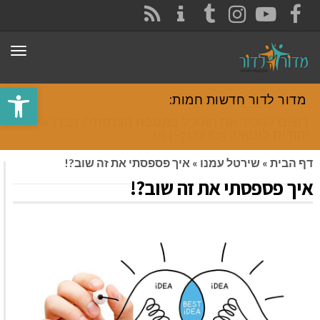
CONTACT
RSS
INSTAGRAM
TUMBLR
YOUTUBE
FACEBOOK
תפר
פתח סרגל
מדור לדור חדשות חמות:
רוצים להכיר את האוכל במטבח הצרפתי? דברו איתי
יהודית לוטואק 054-7388825.
דף הבית
»
שירטל עמנו
»
איך פספסתי את זה שוב?!
איך פספסתי את זה שוב?!