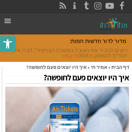
CONTACT
RSS
INSTAGRAM
TUMBLR
YOUTUBE
FACEBOOK
תפר
פתח סרגל
מדור לדור חדשות חמות:
רוצים להכיר את האוכל במטבח הצרפתי? דברו איתי
יהודית לוטואק 054-7388825.
דף הבית
»
אמיר חי
»
איך היו יוצאים פעם לחופשה?
איך היו יוצאים פעם לחופשה?