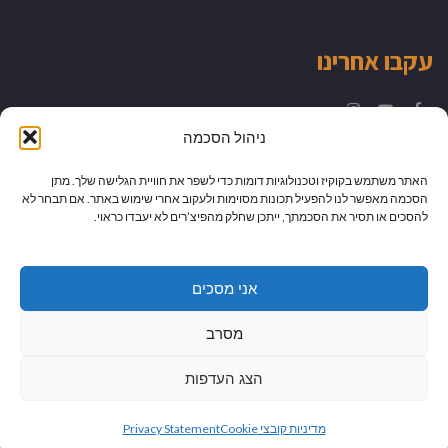
עקבו אחרינו
Instagram
YouTube
Facebook
ניהול הסכמה
האתר משתמש בקוקיז וטכנולוגיות דומות כדי לשפר את חוויית הגלישה שלך. מתן
הסכמה מאפשר לנו להפעיל תכונות מסוימות ולעקוב אחרי שימוש באתר. אם תבחר לא
להסכים או תסיר את הסכמתך, ייתכן שחלק מהפיצ’רים לא יעבדו כראוי.
אני מסכים
מסרב
הצג העדפות
גלילה
מיתוג עיצוב ובניית אתרים
מדיניות קובצי Cookie
Privacy Statement
לראש
כל הזכויות שמורות למדור לדור -
יהודית לוטואק