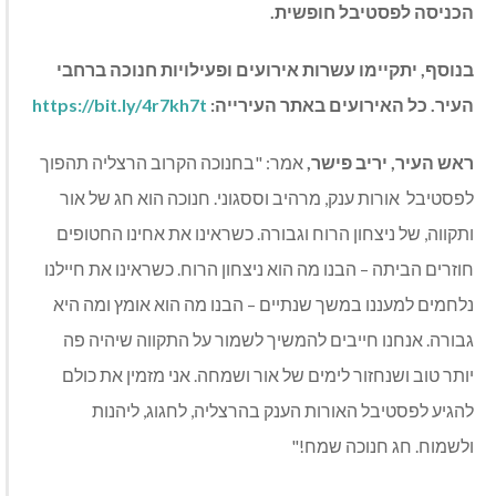
הכניסה
לפסטיבל
חופשית
.
בנוסף
,
יתקיימו
עשרות
אירועים
ופעילויות
חנוכה
ברחבי
העיר
.
כל
האירועים
באתר
העירייה
:
https://bit.ly/4r7kh7t
ראש
העיר
,
יריב
פישר
,
אמר
: "
בחנוכה הקרוב הרצליה תהפוך
לפסטיבל
אורות ענק
,
מרהיב וססגוני
.
חנוכה הוא חג של אור
ותקווה
,
של ניצחון הרוח וגבורה
.
כשראינו את אחינו החטופים
חוזרים הביתה
–
הבנו מה הוא ניצחון הרוח
.
כשראינו את חיילנו
נלחמים למעננו במשך שנתיים
–
הבנו מה הוא אומץ ומה היא
גבורה
.
אנחנו חייבים להמשיך לשמור על התקווה שיהיה פה
יותר טוב ושנחזור לימים של אור ושמחה
.
אני מזמין את כולם
להגיע לפסטיבל האורות הענק בהרצליה
,
לחגוג
,
ליהנות
ולשמוח
.
חג חנוכה שמח
!"