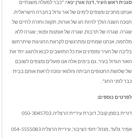
סגנית
ראש
העיר
,
דנה
אורן
ינאי
:
"
כבר למעלה משנתיים
אנחנו מחכים ומצפים לימים של אור גדול בחברה הישראלית
.
חנוכה השנה הולך להיות חג של אורות
,
תקווה וחזרה לחיים של
שגרה
.
שגרה של תרבות
,
שגרה של אומנות ופנאי
,
שגרה ללא
מלחמה
.
אנחנו שמחים ומתרגשים לקראת החגיגות שיתרחשו
בליבה של העיר ומזמינים את כל התושבים לבוא ולחגוג יחד את
האור הגדול בעיר
.
גם בימים אלה אנו פועלים ומצפים לשובם
של שלושת החטופים הביתה והלוואי ונזכה לראות אותם בבית
כבר לפני החג
".
לפרטים
נוספים
:
דורית בסמן קובל
,
דוברת עיריית הרצליה
, 050-3045703
אמיר גלעד
,
מנהל יחסי הציבור
,
עיריית הרצליה
054-5555083