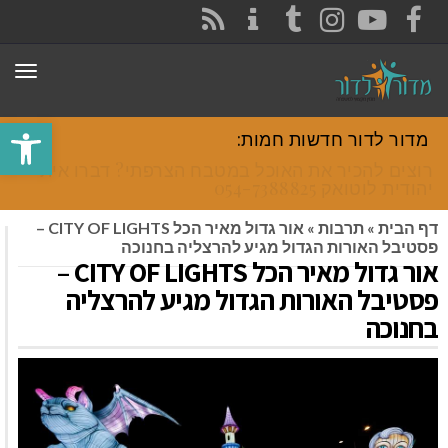
CONTACT
RSS
INSTAGRAM
TUMBLR
YOUTUBE
FACEBOOK
תפר
פתח סרגל
מדור לדור חדשות חמות:
רוצים להכיר את האוכל במטבח הצרפתי? דברו איתי
יהודית לוטואק 054-7388825.
דף הבית
»
תרבות
»
אור גדול מאיר הכל CITY OF LIGHTS –
פסטיבל האורות הגדול מגיע להרצליה בחנוכה
אור גדול מאיר הכל CITY OF LIGHTS –
פסטיבל האורות הגדול מגיע להרצליה
בחנוכה