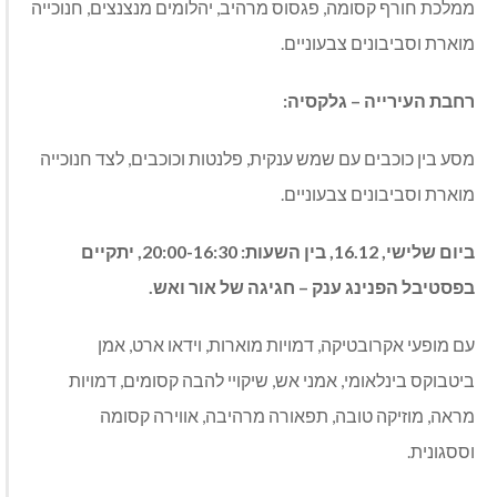
ממלכת חורף קסומה
,
פגסוס מרהיב
,
יהלומים מנצנצים
,
חנוכייה
מוארת וסביבונים צבעוניים
.
רחבת
העירייה
–
גלקסיה
:
מסע בין כוכבים עם שמש ענקית
,
פלנטות וכוכבים
,
לצד חנוכייה
מוארת וסביבונים צבעוניים
.
ביום
שלישי
, 16.12,
בין
השעות
: 20:00-16:30,
יתקיים
בפסטיבל
הפנינג
ענק
–
חגיגה
של
אור
ואש
.
עם מופעי אקרובטיקה
,
דמויות מוארות
,
וידאו ארט
,
אמן
ביטבוקס בינלאומי
,
אמני אש
,
שיקויי להבה קסומים
,
דמויות
מראה
,
מוזיקה טובה
,
תפאורה מרהיבה
,
אווירה קסומה
וססגונית
.