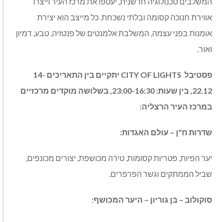
המשלבים טכנולוגיה חדשנית
,
יעטפו את מרכז העיר וייצרו
אווירת חנוכה קסומה ובלתי נשכחת
.
כל מייצב הוא יצירת
אומנות בפני עצמה
,
המשלבת אלמנטים של פנטזיה
,
טבע
,
דמיון
ואור
.
פסטיבל
CITY OF LIGHTS
יתקיים
בין
התאריכים
14-
22.12,
בין
שעות
: 23:00-16:30,
בשלושה
מוקדים
מרכזיים
במרכז
העיר
הרצליה
:
שדרות
ח
"
ן
–
עולם
האגדות
:
יער הפיות
,
פטריות קסומות
,
טירה מכושפת
,
יצורים מכונפים
,
שביל הממתקים וגשר הפרפרים
.
סוקולוב
–
בן
גוריון
–
היער
המכושף
: