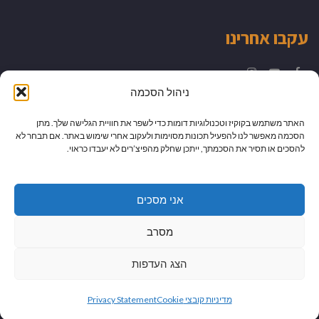
עקבו אחרינו
Instagram
YouTube
Facebook
ניהול הסכמה
האתר משתמש בקוקיז וטכנולוגיות דומות כדי לשפר את חוויית הגלישה שלך. מתן
הסכמה מאפשר לנו להפעיל תכונות מסוימות ולעקוב אחרי שימוש באתר. אם תבחר לא
להסכים או תסיר את הסכמתך, ייתכן שחלק מהפיצ’רים לא יעבדו כראוי.
אני מסכים
מסרב
הצג העדפות
גלילה
מיתוג עיצוב ובניית אתרים
מדיניות קובצי Cookie
Privacy Statement
לראש
כל הזכויות שמורות למדור לדור -
יהודית לוטואק