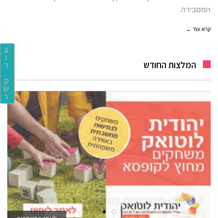
המסבירה
קרא עוד ←
צ
ו
המלצות החודש
ר
ק
ש
ר