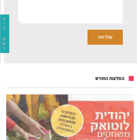
צ
ו
ר
ק
ש
ר
המלצות החודש