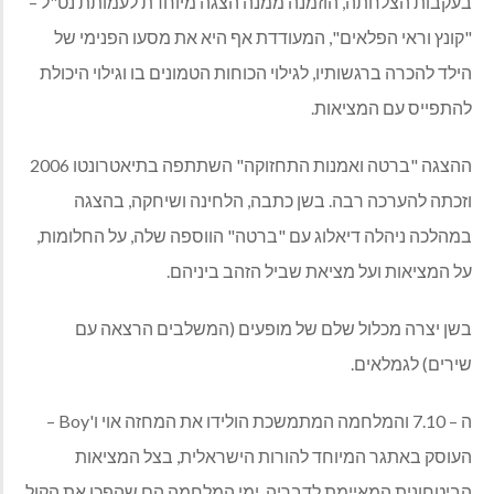
בעקבות הצלחתה, הוזמנה ממנה הצגה מיוחדת לעמותת נט"ל –
"קונץ וראי הפלאים", המעודדת אף היא את מסעו הפנימי של
הילד להכרה ברגשותיו, לגילוי הכוחות הטמונים בו וגילוי היכולת
להתפייס עם המציאות.
ההצגה "ברטה ואמנות התחזוקה" השתתפה בתיאטרונטו 2006
וזכתה להערכה רבה. בשן כתבה, הלחינה ושיחקה, בהצגה
במהלכה ניהלה דיאלוג עם "ברטה" הווספה שלה, על החלומות,
על המציאות ועל מציאת שביל הזהב ביניהם.
בשן יצרה מכלול שלם של מופעים (המשלבים הרצאה עם
שירים) לגמלאים.
ה – 7.10 והמלחמה המתמשכת הולידו את המחזה אוי ו'
Boy
–
העוסק באתגר המיוחד להורות הישראלית, בצל המציאות
הביטחונית המאיימת לדבריה, ימי המלחמה הם שהפכו את הקול