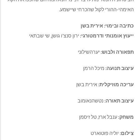
האימהי-ההורי לקול שהכרחי שיישמע.
כתיבה ובימוי: אירית בשן
ייעוץ
אומנותי
ודרמטורגי
:
ירון סנצ
'
ו גושן
,
שי שבתאי
תפאורה
ולבוש
:
יערהשילוני
עיצוב
תנועה
:
מיכל הרמן
עריכה
מוזיקלית
:
אירית בשן
עיצוב
תאורה
:
נטשהנאומוב
משחק
:
ענבל ארז
,
טל זיסמן
צילום
:
יוליה פוטוארט