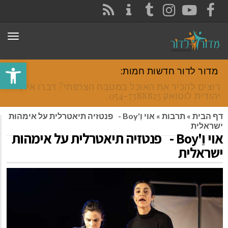
CONTACT
RSS
INSTAGRAM
TUMBLR
YOUTUBE
FACEBOOK
תפר
פתח סרגל
מדור לדור חדשות חמות:
רוצים להכיר את האוכל במטבח הצרפתי? דברו איתי
יהודית לוטואק 054-7388825.
דף הבית
»
תרבות
»
אוי וַ'Boy - פנטזיה תיאטרלית על אימהוּת
ישראלית
אוי וַ'Boy - פנטזיה תיאטרלית על אימהוּת
ישראלית