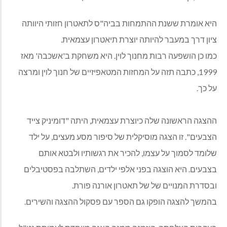
היא אומרת ששנת ההתמחות בביה"ס לתאטרון חזותי היוותה
ציון דרך במעבר להיותה יוצרת תיאטרון עצמאית.
כמו כן הושפעה רבות מחנוך לוין. היא משחקת ב'אשכבה' מאז
1999, כתבה תזה על המחזות המטאפיזיים של חנוך לוין ומרצה
על כך.
ההצגה הראשונה שלה כיוצרת עצמאית, היתה "דומיניק צייד
הצבעים". זו הצגה מוסיקלית של סיפור מסע מעצים, על ילד
שלומד לסמוך על עצמו, להכיר את רגשותיו ולבטא אותם
בצבעים. היא הוצגה בפני אלפי ילדים, השתלבה בפסטיבלים
ובסדרת המנויים של של תאטרון אורנה פורת.
בהמשך להצגה הופקו גם הספר עם פסקול ההצגה והשירים.