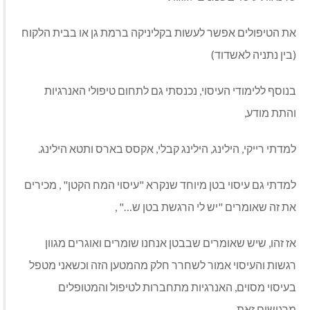
את הטיפולים אפשר לעשות בקליניקה ברמת גן או בבית הלקוח
(בין נתניה לאשדוד)
בנוסף ללימודי העיסוי, נכנסתי גם לתחום טיפולי האנרגיות
והתת מודע,
למדתי רייקי, הילינג, הילינג קבלי, אקסס בארס ותטא הילינג.
למדתי גם עיסוי בטן מיוחד שנקרא "עיסוי המח הקטן" , מכירים
את זה שאומרים "יש לי הרגשת בטן ש…" ,
אז זהו, שיש שאומרים שבבטן אנחנו שומרים ואוגרים מגוון
רגשות והעיסוי אמור לשחרר חלק מהמטען הזה וכשאני מטפל
בעיסוי מסוים, האנרגיות מתחברות לטיפול והמטופלים
מרגישים זאת