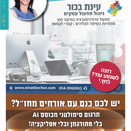
ו
ר
ק
ש
ר