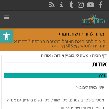
CONTACT
RSS
INSTAGRAM
TUMBLR
YOUTUBE
FACEBOOK
תפר
פתח סרגל
מדור לדור חדשות חמות:
רוצים להכיר את האוכל במטבח הצרפתי? דברו איתי
יהודית לוטואק 054-7388825.
דף הבית
»
משה לייבוביץ אודות
»
אודות
אודות
100%
שמי משה ליבוביץ
מטפל בעיסוי בשמנים, עיסוי שוודי, עיסוי נשים בהריון וגם מנחה
סדנאות עיסוי בשמנים לזוגות