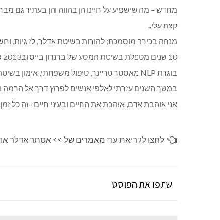
מחדש – מה שישפיע על חיינו הן בהווה והן בעתיד גם מבחי
קצת עלי..
מנחה בכירה מוסמכת; להורות בשיטת אדלר, לזוגיות, וחשיב
10 שנים מטפלת בשיטת המסע של ברנדון בייס וב2013 פיתחתי את "החלופה הרגשית" המחליפה את זכרונות העבר.
בוגרת NLP מאסטר טריינר, טיפול משפחתי, אימון בשיטת התדר ועוד.
במשך השנים עזרתי לאלפי אנשים לפרוץ דרך אל הרמה ה
אני אוהבת אדם, אוהבת את החיים ובעיני חיים –זה כל זמ
לחצו לקריאת עוד מאמרים של >>
אסתר אדלר אוד
שתפו את הפוסט