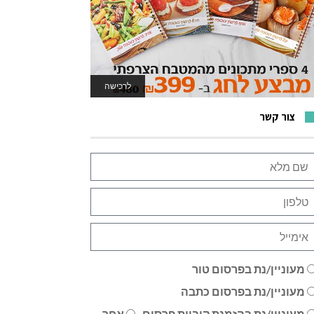
לרכישה
לאתר המשחקים
צור קשר
מעוניין/נת בפרסום טור
מעוניין/נת בפרסום כתבה
מעוניין/נת בהזמנת קוביית פרסום
אחר