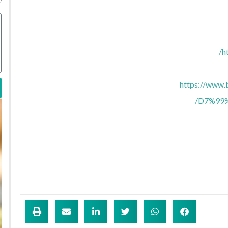
h
https://www.
D7%99