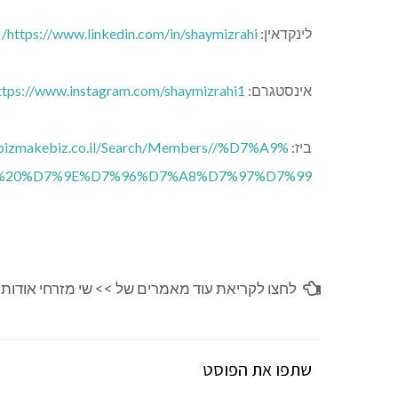
לינקדאין:
linkedin.com/in/shaymizrahi/
https://www.
אינסטגרם:
instagram.com/shaymizrahi1/
ttps://www.
ביז:
co.il/Search/Members//%D7%A9%
bizmakebiz.
%20%D7%9E%D7%96%D7%A8%D7%
97%D7%99/
לחצו לקריאת עוד מאמרים של >>
שי מזרחי אודות
שתפו את הפוסט