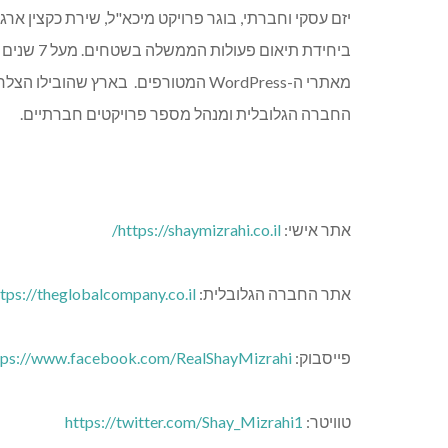
יזם עסקי וחברתי, בוגר פרויקט מיכא"ל, שירת כקצין ארג
ביחידת תי
מאתרי ה-WordPress המטורפים. בארץ שה
החברה הגלובלית ומנהל מספר פרויקטים חברתיים.
אתר אישי:
il/
https://shaymizrahi.co.
אתר החברה הגלובלית:
theglobalcompany.co.il/
tps://
פייסבוק:
com/RealShayMizrahi/
tps://www.facebook.
טוויטר:
Shay_Mizrahi1
https://twitter.com/