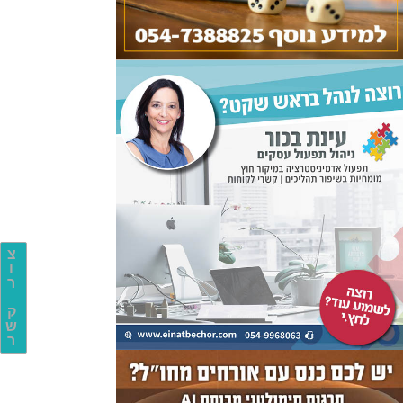
צ
ו
ר
ק
ש
ר