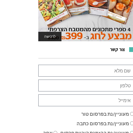
לרכישה
לאתר המשחקים
צור קשר
מעוניין/נת בפרסום טור
מעוניין/נת בפרסום כתבה
מעוניין/נת בהזמנת קוביית פרסום
אחר