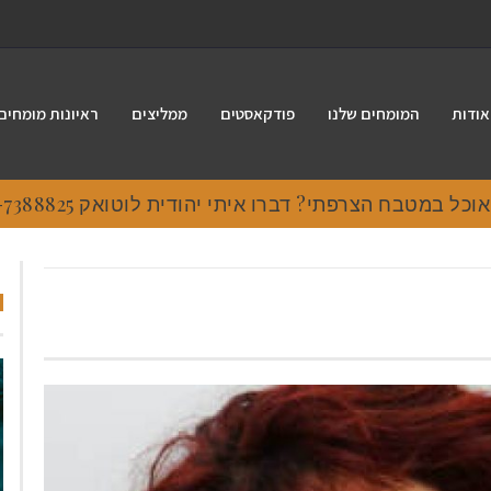
אודות
המומחים שלנו
פודקאסטים
ממליצים
ראיונות מומחים
 במטבח הצרפתי? דברו איתי יהודית לוטואק 054-7388825.