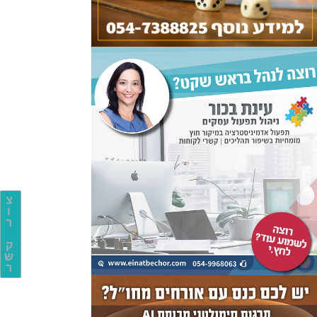
צ
ו
ר
ק
ש
ר