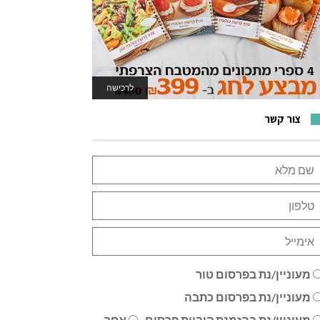
לרכישה
לאתר המשחקים
צור קשר
מעוניין/נת בפרסום טור
מעוניין/נת בפרסום כתבה
מעוניין/נת בהזמנת קוביית פרסום
אחר