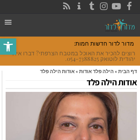
CONTACT
RSS
INSTAGRAM
TUMBLR
YOUTUBE
FACEBOOK
תפר
פתח סרגל
מדור לדור חדשות חמות:
רוצים להכיר את האוכל במטבח הצרפתי? דברו איתי
יהודית לוטואק 054-7388825.
דף הבית
»
הילה פלד אודות
»
אודות הילה פלד
אודות הילה פלד