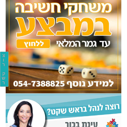
צ
ו
ר
ק
ש
ר