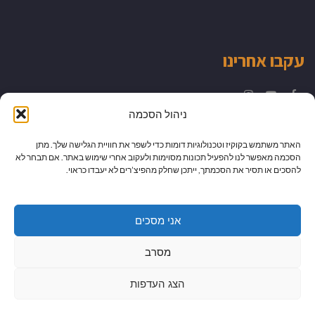
עקבו אחרינו
Instagram
YouTube
Facebook
ניהול הסכמה
האתר משתמש בקוקיז וטכנולוגיות דומות כדי לשפר את חוויית הגלישה שלך. מתן
הסכמה מאפשר לנו להפעיל תכונות מסוימות ולעקוב אחרי שימוש באתר. אם תבחר לא
להסכים או תסיר את הסכמתך, ייתכן שחלק מהפיצ’רים לא יעבדו כראוי.
אני מסכים
מסרב
הצג העדפות
גלילה
מיתוג עיצוב ובניית אתרים