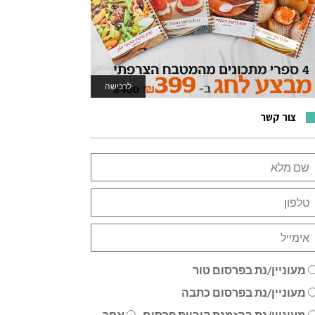
לרכישה
לאתר המשחקים
צור קשר
מעוניין/נת בפרסום טור
מעוניין/נת בפרסום כתבה
מעוניין/נת בהזמנת קוביית פרסום
אחר