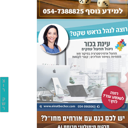
צ
ו
ר
ק
ש
ר