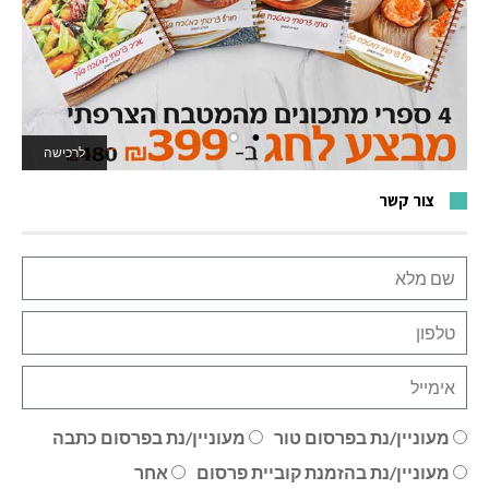
לרכישה
לאתר המשחקים
צור קשר
מעוניין/נת בפרסום טור
מעוניין/נת בפרסום כתבה
מעוניין/נת בהזמנת קוביית פרסום
אחר