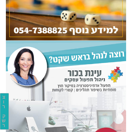
צ
ו
ר
ק
ש
ר