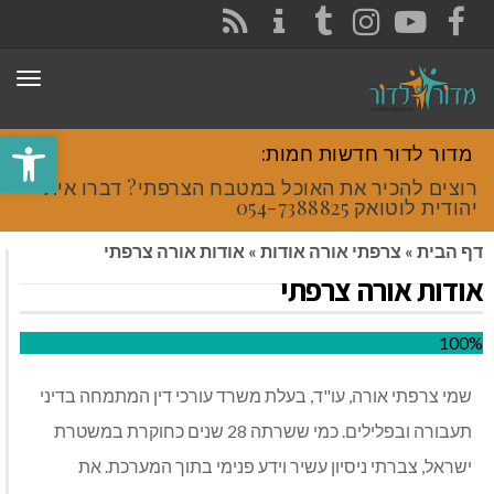
CONTACT
RSS
INSTAGRAM
TUMBLR
YOUTUBE
FACEBOOK
תפר
פתח סרגל
מדור לדור חדשות חמות:
רוצים להכיר את האוכל במטבח הצרפתי? דברו איתי
יהודית לוטואק 054-7388825.
דף הבית
»
צרפתי אורה אודות
»
אודות אורה צרפתי
אודות אורה צרפתי
100%
שמי צרפתי אורה, עו"ד, בעלת משרד עורכי דין המתמחה בדיני
תעבורה ובפלילים. כמי ששרתה 28 שנים כחוקרת במשטרת
ישראל, צברתי ניסיון עשיר וידע פנימי בתוך המערכת. את