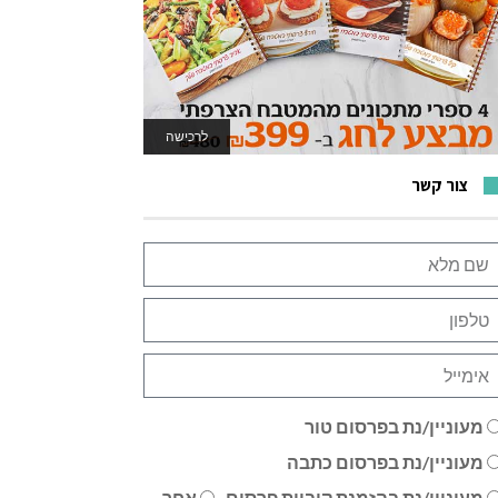
לרכישה
לאתר המשחקים
צור קשר
מעוניין/נת בפרסום טור
מעוניין/נת בפרסום כתבה
מעוניין/נת בהזמנת קוביית פרסום
אחר