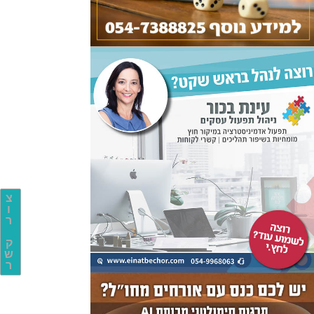
צ
ו
ר
ק
ש
ר