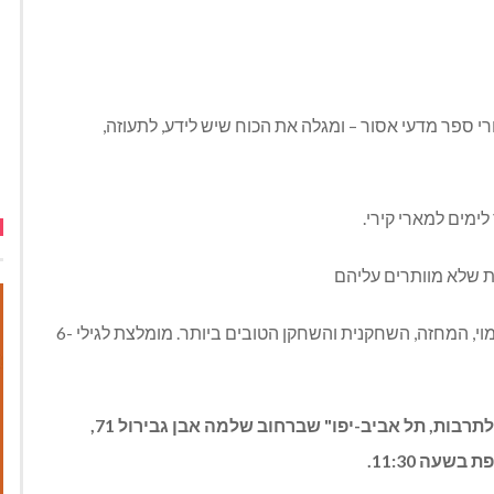
 ספר מדעי אסור – ומגלה את הכוח שיש לידע, לתעוזה,
מים למארי קירי.
ת שלא מוותרים עליהם
ההצגה זכתה בפסטיבל אביב ישראלי 2024 בפרסי הבימוי, המחזה, השחקנית והשחקן הטובים ביותר. מומלצת לגילי 6-
ההצגה תשתתף ב"פסטיבל ילדותא" של "מרכז ענב לתרבות, תל אביב-יפו" שברחוב שלמה אבן גבירול 71,