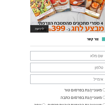
לרכישה
לאתר המשחקים
צור קשר
מעוניין/נת בפרסום טור
מעוניין/נת בפרסום כתבה
מעוניין/נת בהזמנת קוביית פרסום
אחר