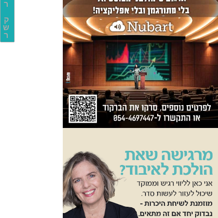
ר
ק
ש
ר