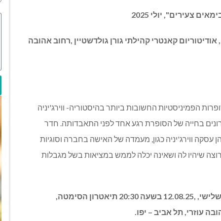
 צעירים", יולי 2025
12:30, תיאטרון הסימטה, אודיטוריום קאנטרי קהילתי גורן גולדשטיין ,רחוב אהובה
ות הפמיניסטיות החשובות ביותר בהיסטוריה- ווירג'יניה
נים בחייה של הסופרת רגע אחד לפני התאבדותה.
חדר
סקה ווירג'יניה כגון,
מעמדה של האישה בחברה וסוגיות
ה רוצה שיהיו לה ושאינה יכלה לממש במציאות בשל מגבלות
יום שני, 04.08.25, בשעה 20:30, והצגה נוספת ביום שלישי, ,12.08.25 בשעה 20:30 תיאטרון הסימטה,
בה עוזרי, תל אביב – יפו.