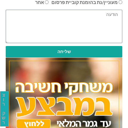
מעוניין/נת בהזמנת קוביית פרסום
אחר
שליחה
צ
ו
ר
ק
ש
ר